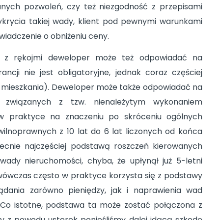
ych pozwoleń, czy też niezgodność z przepisami
rycia takiej wady, klient pod pewnymi warunkami
wiadczenie o obniżeniu ceny.
cą z rękojmi deweloper może też odpowiadać na
ncji nie jest obligatoryjne, jednak coraz częściej
u mieszkania). Deweloper może także odpowiadać na
 związanych z tzw. nienależytym wykonaniem
 w praktyce na znaczeniu po skróceniu ogólnych
ilnoprawnych z 10 lat do 6 lat liczonych od końca
ecnie najczęściej podstawą roszczeń kierowanych
ady nieruchomości, chyba, że upłynął już 5-letni
wówczas często w praktyce korzysta się z podstawy
ądania zarówno pieniędzy, jak i naprawienia wad
 Co istotne, podstawa ta może zostać połączona z
dy z powodu usterek ponieśliśmy dalej idącą szkodę