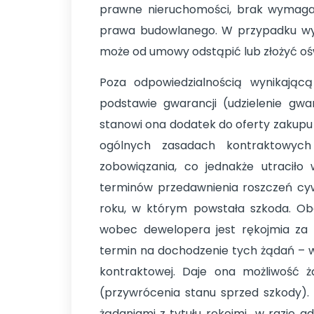
prawne nieruchomości, brak wymagan
prawa budowlanego. W przypadku wyk
może od umowy odstąpić lub złożyć oś
Poza odpowiedzialnością wynikają
podstawie gwarancji (udzielenie gwara
stanowi ona dodatek do oferty zakup
ogólnych zasadach kontraktowych
zobowiązania, co jednakże utraciło
terminów przedawnienia roszczeń cyw
roku, w którym powstała szkoda. Ob
wobec dewelopera jest rękojmia za w
termin na dochodzenie tych żądań – 
kontraktowej. Daje ona możliwość ż
(przywrócenia stanu sprzed szkody).
żądaniami z tytułu rękojmi w razie g