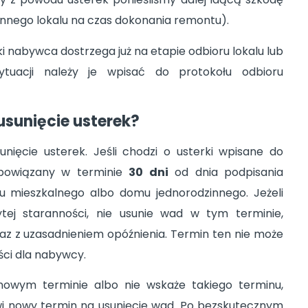
 innego lokalu na czas dokonania remontu).
ki nabywca dostrzega już na etapie odbioru lokalu lub
ytuacji należy je wpisać do protokołu odbioru
usunięcie usterek?
ięcie usterek. Jeśli chodzi o usterki wpisane do
obowiązany w terminie
30 dni
od dnia podpisania
u mieszkalnego albo domu jednorodzinnego. Jeżeli
ej staranności, nie usunie wad w tym terminie,
az z uzasadnieniem opóźnienia. Termin ten nie może
ci dla nabywcy.
nowym terminie albo nie wskaże takiego terminu,
nowy termin na usunięcie wad. Po bezskutecznym