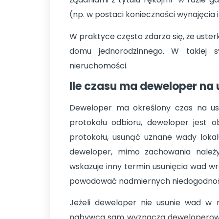
(np. w postaci konieczności wynajęcia
W praktyce często zdarza się, że uster
domu jednorodzinnego. W takiej s
nieruchomości.
Ile czasu ma deweloper na 
Deweloper ma określony czas na usun
protokołu odbioru, deweloper jest 
protokołu, usunąć uznane wady lokal
deweloper, mimo zachowania należyt
wskazuje inny termin usunięcia wad wr
powodować nadmiernych niedogodnoś
Jeżeli deweloper nie usunie wad w 
nabywca sam wyznacza deweloperowi 