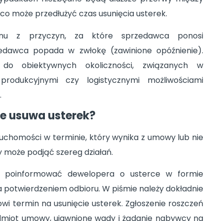
 co może przedłużyć czas usunięcia usterek.
inu z przyczyn, za które sprzedawca ponosi
zedawca popada w zwłokę (zawinione opóźnienie).
ę do obiektywnych okoliczności, związanych w
 produkcyjnymi czy logistycznymi możliwościami
.
nie usuwa usterek?
ruchomości w terminie, który wynika z umowy lub nie
y może podjąć szereg działań.
ci poinformować dewelopera o usterce w formie
za potwierdzeniem odbioru. W piśmie należy dokładnie
wi termin na usunięcie usterek. Zgłoszenie roszczeń
dmiot umowy, ujawnione wady i żądanie nabywcy na