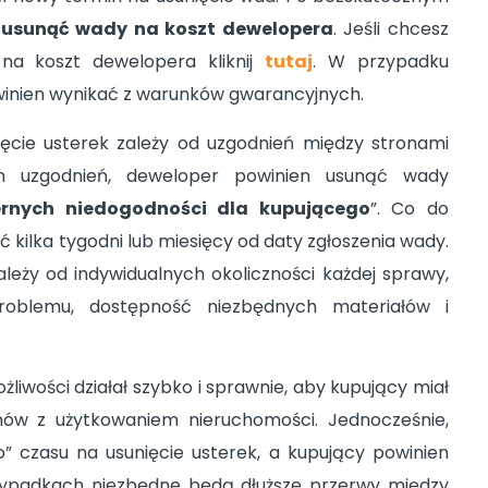
e
usunąć wady na koszt dewelopera
. Jeśli chcesz
 na koszt dewelopera kliknij
tutaj
. W przypadku
owinien wynikać z warunków gwarancyjnych.
nięcie usterek zależy od uzgodnień między stronami
 uzgodnień, deweloper powinien usunąć wady
rnych niedogodności dla kupującego
”. Co do
 kilka tygodni lub miesięcy od daty zgłoszenia wady.
leży od indywidualnych okoliczności każdej sprawy,
problemu, dostępność niezbędnych materiałów i
liwości działał szybko i sprawnie, aby kupujący miał
emów z użytkowaniem nieruchomości. Jednocześnie,
 czasu na usunięcie usterek, a kupujący powinien
zypadkach niezbędne będą dłuższe przerwy między