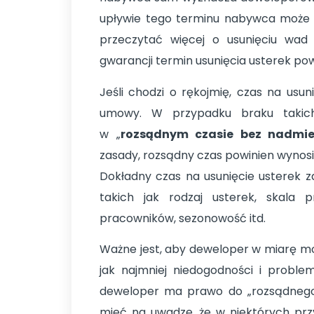
upływie tego terminu nabywca moż
przeczytać więcej o usunięciu wad
gwarancji termin usunięcia usterek p
Jeśli chodzi o rękojmię, czas na usu
umowy. W przypadku braku takich
w „
rozsądnym czasie bez nadmie
zasady, rozsądny czas powinien wynosić
Dokładny czas na usunięcie usterek za
takich jak rodzaj usterek, skala 
pracowników, sezonowość itd.
Ważne jest, aby deweloper w miarę moż
jak najmniej niedogodności i probl
deweloper ma prawo do „rozsądnego”
mieć na uwadze, że w niektórych pr