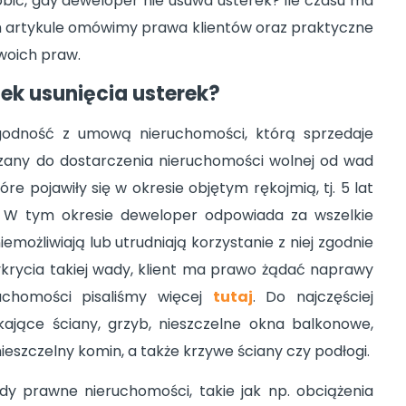
obić, gdy deweloper nie usuwa usterek? Ile czasu ma
m artykule omówimy prawa klientów oraz praktyczne
woich praw.
k usunięcia usterek?
godność z umową nieruchomości, którą sprzedaje
iązany do dostarczenia nieruchomości wolnej od wad
re pojawiły się w okresie objętym rękojmią, tj. 5 lat
. W tym okresie deweloper odpowiada za wszelkie
emożliwiają lub utrudniają korzystanie z niej zgodnie
krycia takiej wady, klient ma prawo żądać naprawy
uchomości pisaliśmy więcej
tutaj
. Do najczęściej
kające ściany, grzyb, nieszczelne okna balkonowe,
nieszczelny komin, a także krzywe ściany czy podłogi.
y prawne nieruchomości, takie jak np. obciążenia