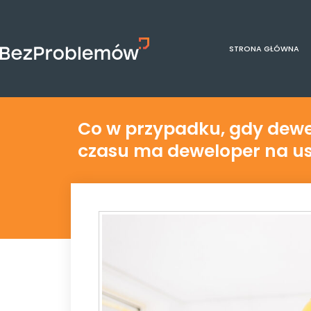
STRONA GŁÓWNA
Co w przypadku, gdy dewel
czasu ma deweloper na usu