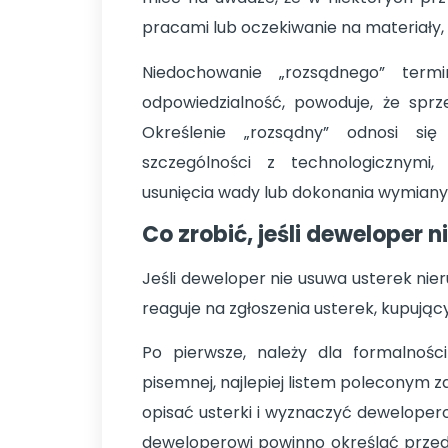
pracami lub oczekiwanie na materiały,
Niedochowanie „rozsądnego” term
odpowiedzialność, powoduje, że spr
Określenie „rozsądny” odnosi si
szczególności z technologicznymi,
usunięcia wady lub dokonania wymiany
Co zrobić, jeśli deweloper 
Jeśli deweloper nie usuwa usterek nie
reaguje na zgłoszenia usterek, kupując
Po pierwsze, należy dla formalnoś
pisemnej, najlepiej listem poleconym 
opisać usterki i wyznaczyć dewelopero
deweloperowi powinno określać prze