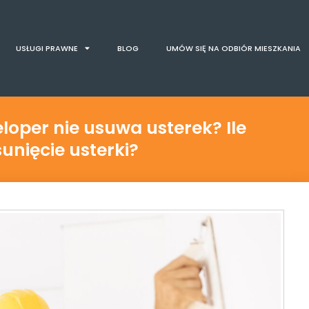
USŁUGI PRAWNE
BLOG
UMÓW SIĘ NA ODBIÓR MIESZKANIA
oper nie usuwa usterek? Ile
nięcie usterki?