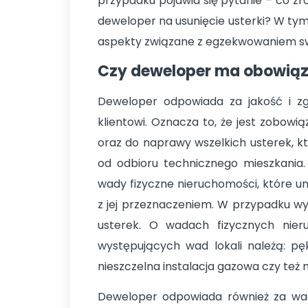
przypadku pojawia się pytanie – co zr
deweloper na usunięcie usterki? W ty
aspekty związane z egzekwowaniem s
Czy deweloper ma obowiąze
Deweloper odpowiada za jakość i z
klientowi. Oznacza to, że jest zobow
oraz do naprawy wszelkich usterek, któ
od odbioru technicznego mieszkania
wady fizyczne nieruchomości, które uni
z jej przeznaczeniem. W przypadku wy
usterek. O wadach fizycznych nier
występujących wad lokali należą: pę
nieszczelna instalacja gazowa czy też 
Deweloper odpowiada również za wad