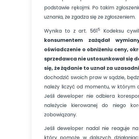
podstawie rękojmi. Po takim zgłosze
uznania, że zgadza się ze zgłoszeniem.
5
Wynika to z art. 561
Kodeksu cywil
konsumentem zażądał wymiany
oświadczenie o obniżeniu ceny, okr
sprzedawca nie ustosunkował się do
się, że żądanie to uznał za uzasadn
dochodzić swoich praw w sądzie, będz
należy liczyć od momentu, w którym 
Jeśli deweloper nie odbiera korespon
należycie kierowanej do niego kore
zobowiązany.
Jeśli deweloper nadal nie reaguje n
który pomoże w dalszych działania