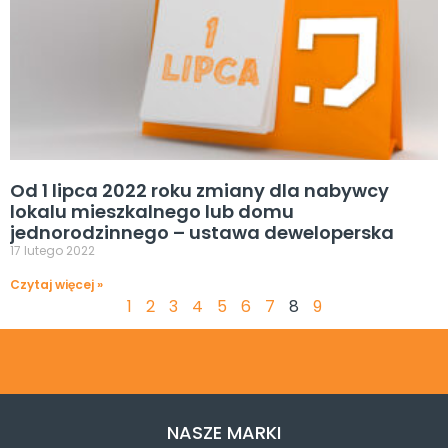
Od 1 lipca 2022 roku zmiany dla nabywcy
lokalu mieszkalnego lub domu
jednorodzinnego – ustawa deweloperska
17 lutego 2022
Czytaj więcej »
1
2
3
4
5
6
7
8
9
NASZE MARKI