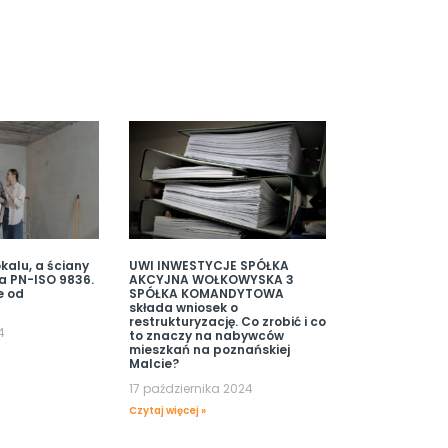
kalu, a ściany
UWI INWESTYCJE SPÓŁKA
a PN-ISO 9836.
AKCYJNA WOŁKOWYSKA 3
e od
SPÓŁKA KOMANDYTOWA
składa wniosek o
restrukturyzację. Co zrobić i co
4
to znaczy na nabywców
mieszkań na poznańskiej
Malcie?
17 października 2024
Czytaj więcej »