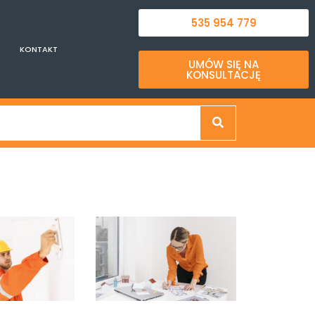
535 954 779
KONTAKT
UMÓW SIĘ NA
KONSULTACJĘ