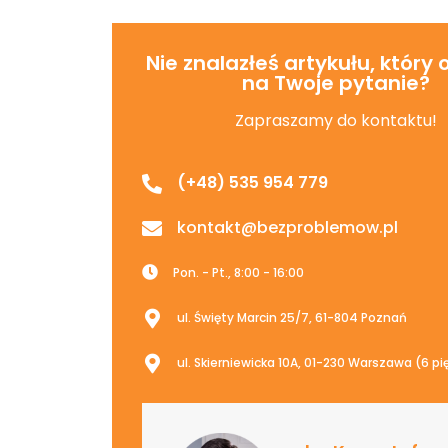
Nie znalazłeś artykułu, który
na Twoje pytanie?
Zapraszamy do kontaktu!
(+48) 535 954 779
kontakt@bezproblemow.pl
Pon. - Pt., 8:00 - 16:00
ul. Święty Marcin 25/7, 61-804 Poznań
ul. Skierniewicka 10A, 01-230 Warszawa (6 pi