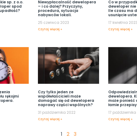
ie sp. z o.o.
Niewypłacalność dewelopera
Co w przypadk
eloper spod
– i co dalej? Przyczyny,
deweloper nie
 upadłość?
procedura, sytuacja
Ile czasu ma 
nabywców lokali.
usunięcie uste
25 czerwca 2023
17 kwietnia 202
Czytaj więcej »
Czytaj więcej »
zenia
Czy tylko jeden ze
Odpowiedzial
łu rękojmi
współwłaścicieli może
dewelopera. Ki
opera.
domagać się od dewelopera
może ponieść 
naprawy części wspólnych?
łamie przepisy
31 października 2022
17 października
Czytaj więcej »
Czytaj więcej »
1
2
3