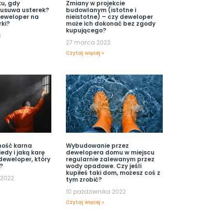
u, gdy
Zmiany w projekcie
 usuwa usterek?
budowlanym (istotne i
deweloper na
nieistotne) – czy deweloper
rki?
może ich dokonać bez zgody
kupującego?
3
27 marca 2023
Czytaj więcej »
ność karna
Wybudowanie przez
edy i jaką karę
dewelopera domu w miejscu
deweloper, który
regularnie zalewanym przez
?
wody opadowe. Czy jeśli
kupiłeś taki dom, możesz coś z
 2022
tym zrobić?
10 października 2022
Czytaj więcej »