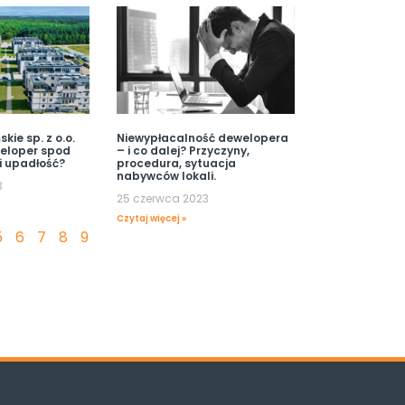
kie sp. z o.o.
Niewypłacalność dewelopera
weloper spod
– i co dalej? Przyczyny,
i upadłość?
procedura, sytuacja
nabywców lokali.
3
25 czerwca 2023
Czytaj więcej »
5
6
7
8
9