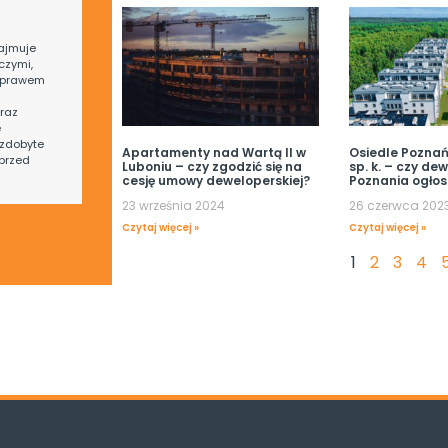
ajmuje
czymi,
 prawem
raz
e
zdobyte
Apartamenty nad Wartą II w
Osiedle Poznańs
przed
Luboniu – czy zgodzić się na
sp. k. – czy de
cesję umowy deweloperskiej?
Poznania ogłos
23 września 2024
26 czerwca 202
Czytaj więcej »
Czytaj więcej »
1
2
3
4