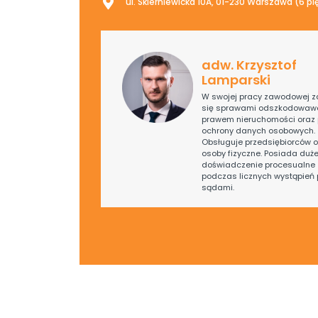
ul. Skierniewicka 10A, 01-230 Warszawa (6 pi
adw. Krzysztof
Lamparski
W swojej pracy zawodowej z
się sprawami odszkodowaw
prawem nieruchomości oraz
ochrony danych osobowych.
Obsługuje przedsiębiorców o
osoby fizyczne. Posiada duż
doświadczenie procesualne 
podczas licznych wystąpień 
sądami.