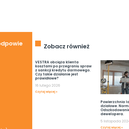
 odpowie
Zobacz również
VESTRA obciąża klienta
kosztami po przegraniu spraw
z sankcji kredytu darmowego.
Czy takie działanie jest
prawidłowe?
16 lutego 2026
Czytaj więcej »
Powierzchnia lo
działowe. Norm
Odszkodowani
dewelopera.
5 listopada 202
Czytaj więcej »