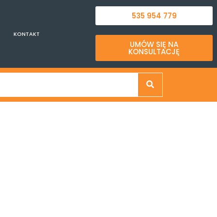
535 954 779
KONTAKT
UMÓW SIĘ NA
KONSULTACJĘ