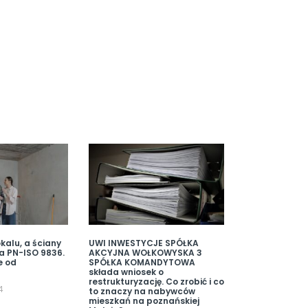
kalu, a ściany
UWI INWESTYCJE SPÓŁKA
a PN-ISO 9836.
AKCYJNA WOŁKOWYSKA 3
e od
SPÓŁKA KOMANDYTOWA
składa wniosek o
restrukturyzację. Co zrobić i co
4
to znaczy na nabywców
mieszkań na poznańskiej