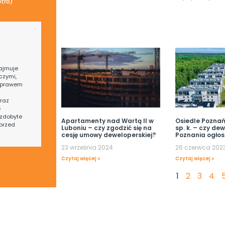
ętro)
ajmuje
czymi,
 prawem
raz
e
zdobyte
Apartamenty nad Wartą II w
Osiedle Poznańs
przed
Luboniu – czy zgodzić się na
sp. k. – czy de
cesję umowy deweloperskiej?
Poznania ogłos
23 września 2024
26 czerwca 202
Czytaj więcej »
Czytaj więcej »
1
2
3
4