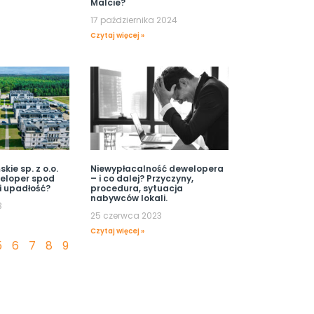
Malcie?
17 października 2024
Czytaj więcej »
kie sp. z o.o.
Niewypłacalność dewelopera
weloper spod
– i co dalej? Przyczyny,
i upadłość?
procedura, sytuacja
nabywców lokali.
3
25 czerwca 2023
Czytaj więcej »
5
6
7
8
9