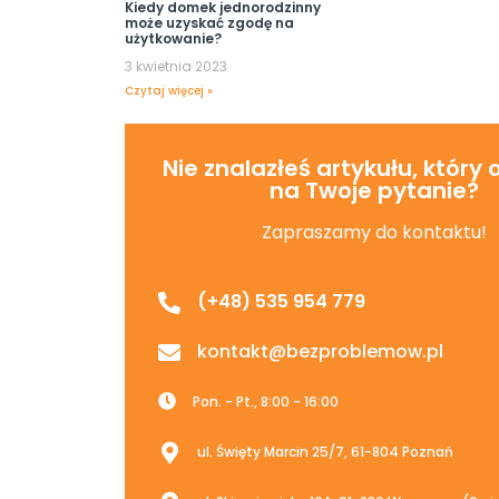
Kiedy domek jednorodzinny
może uzyskać zgodę na
użytkowanie?
3 kwietnia 2023
Czytaj więcej »
Nie znalazłeś artykułu, który
na Twoje pytanie?
Zapraszamy do kontaktu!
(+48) 535 954 779
kontakt@bezproblemow.pl
Pon. - Pt., 8:00 - 16:00
ul. Święty Marcin 25/7, 61-804 Poznań