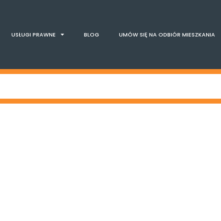
USŁUGI PRAWNE
BLOG
UMÓW SIĘ NA ODBIÓR MIESZKANIA