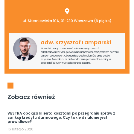
ul. Skierniewicka 10A, 01-230 Warszawa (6 piętro)
adw. Krzysztof Lamparski
W swojej pracy zawodowej zajmuje się sprawami
odszkodowawczymi, prawem nieruchomości oraz prawem ochrony
danych osobowych. Obsługuje przedsiębiorców oraz osoby
fizyczne. Posiada duże doświadczenie procesualne zdobyte
podczas licznych wystąpień przed sądami.
Zobacz również
VESTRA obciąża klienta kosztami po przegraniu spraw z
sankcji kredytu darmowego. Czy takie działanie jest
prawidłowe?
16 lutego 2026