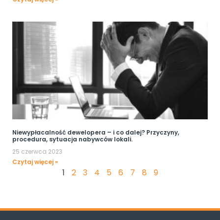
Niewypłacalność dewelopera – i co dalej? Przyczyny,
procedura, sytuacja nabywców lokali.
25 czerwca 2023
Czytaj więcej »
1
2
3
4
5
6
7
8
9