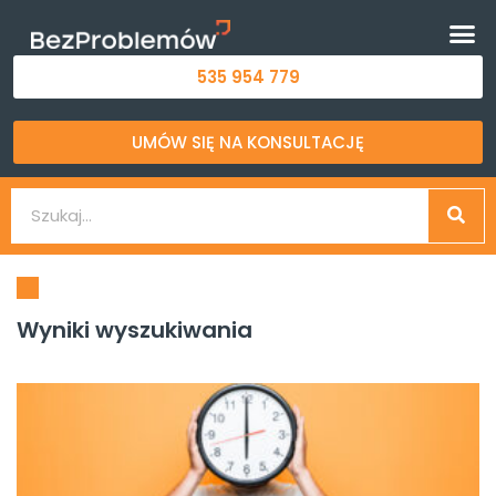
535 954 779
UMÓW SIĘ NA KONSULTACJĘ
Wyniki wyszukiwania