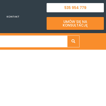
535 954 779
KONTAKT
UMÓW SIĘ NA
KONSULTACJĘ