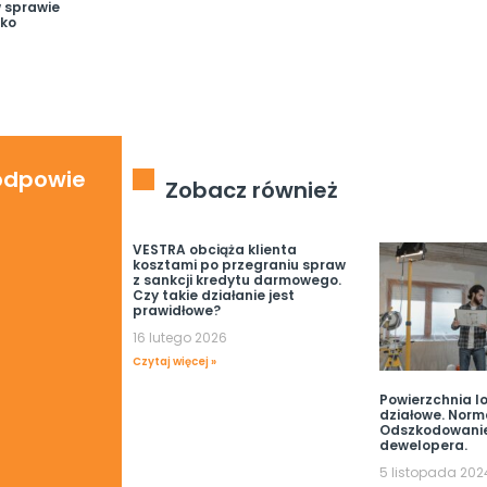
 sprawie
wko
 odpowie
Zobacz również
VESTRA obciąża klienta
kosztami po przegraniu spraw
z sankcji kredytu darmowego.
Czy takie działanie jest
prawidłowe?
16 lutego 2026
Czytaj więcej »
Powierzchnia lo
działowe. Norm
Odszkodowani
dewelopera.
5 listopada 202