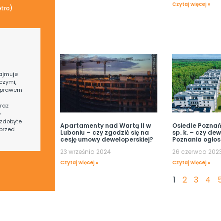
Czytaj więcej »
ętro)
ajmuje
czymi,
 prawem
raz
e
zdobyte
Apartamenty nad Wartą II w
Osiedle Poznańs
przed
Luboniu – czy zgodzić się na
sp. k. – czy de
cesję umowy deweloperskiej?
Poznania ogłos
23 września 2024
26 czerwca 202
Czytaj więcej »
Czytaj więcej »
1
2
3
4