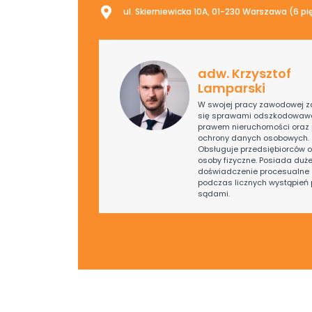
ul. Skierniewicka 10A, 01-230 Warszawa (6 pi
adw. Krzysztof
Lamparski
W swojej pracy zawodowej z
się sprawami odszkodowaw
prawem nieruchomości oraz
ochrony danych osobowych.
Obsługuje przedsiębiorców o
osoby fizyczne. Posiada duż
doświadczenie procesualne 
podczas licznych wystąpień 
sądami.