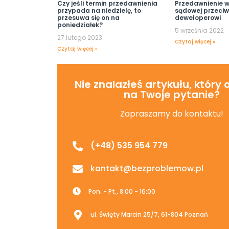
Czy jeśli termin przedawnienia
Przedawnienie w
przypada na niedzielę, to
sądowej przeci
przesuwa się on na
deweloperowi
poniedziałek?
5 września 2022
27 lutego 2023
Czytaj więcej »
Czytaj więcej »
Nie znalazłeś artykułu, który
na Twoje pytanie?
Zapraszamy do kontaktu!
(+48) 535 954 779
kontakt@bezproblemow.pl
Pon. - Pt., 8:00 - 16:00
ul. Święty Marcin 25/7, 61-804 Poznań