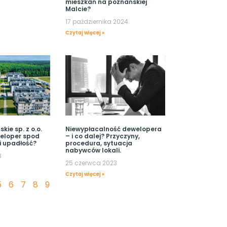
mieszkań na poznańskiej
Malcie?
17 października 2024
Czytaj więcej »
kie sp. z o.o.
Niewypłacalność dewelopera
weloper spod
– i co dalej? Przyczyny,
i upadłość?
procedura, sytuacja
nabywców lokali.
3
25 czerwca 2023
Czytaj więcej »
5
6
7
8
9