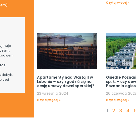
Czytaj więcej »
ętro)
ajmuje
czymi,
 prawem
raz
e
zdobyte
Apartamenty nad Wartą II w
Osiedle Poznańs
przed
Luboniu – czy zgodzić się na
sp. k. – czy de
cesję umowy deweloperskiej?
Poznania ogłos
23 września 2024
26 czerwca 202
Czytaj więcej »
Czytaj więcej »
1
2
3
4