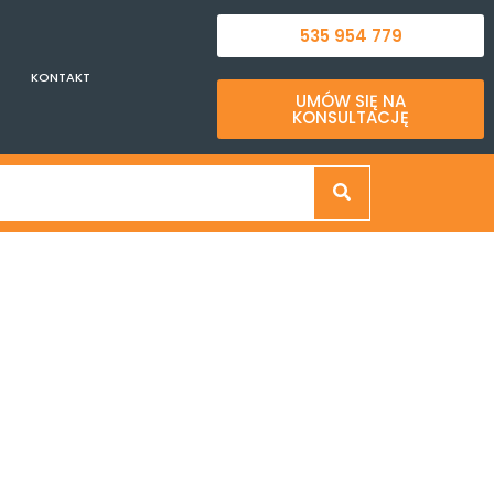
535 954 779
KONTAKT
UMÓW SIĘ NA
KONSULTACJĘ