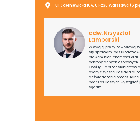
ul. Skierniewicka 10A, 01-230 Warszawa (6 pi
adw. Krzysztof
Lamparski
W swojej pracy zawodowej z
się sprawami odszkodowaw
prawem nieruchomości oraz
ochrony danych osobowych.
Obsługuje przedsiębiorców o
osoby fizyczne. Posiada duż
doświadczenie procesualne 
podczas licznych wystąpień 
sądami.