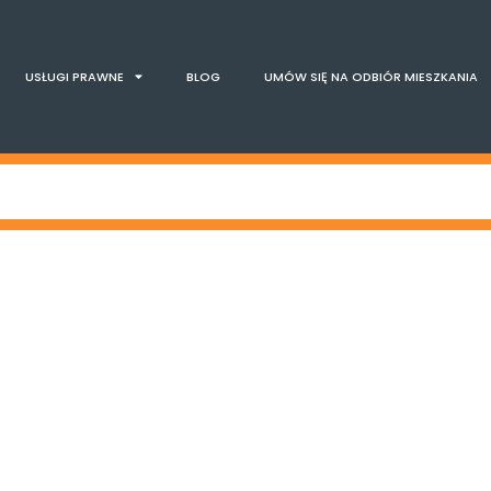
USŁUGI PRAWNE
BLOG
UMÓW SIĘ NA ODBIÓR MIESZKANIA