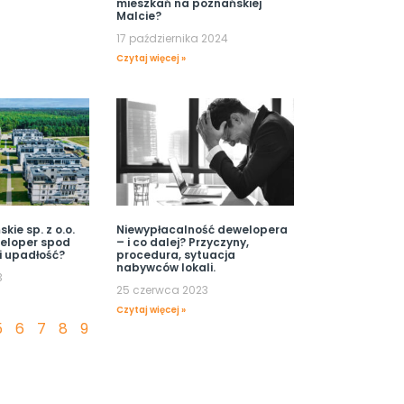
mieszkań na poznańskiej
Malcie?
17 października 2024
Czytaj więcej »
kie sp. z o.o.
Niewypłacalność dewelopera
weloper spod
– i co dalej? Przyczyny,
i upadłość?
procedura, sytuacja
nabywców lokali.
3
25 czerwca 2023
Czytaj więcej »
5
6
7
8
9