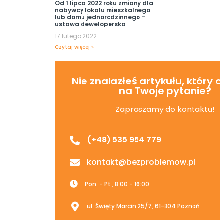
Od 1 lipca 2022 roku zmiany dla
nabywcy lokalu mieszkalnego
lub domu jednorodzinnego –
ustawa deweloperska
17 lutego 2022
Czytaj więcej »
Nie znalazłeś artykułu, który
na Twoje pytanie?
Zapraszamy do kontaktu!
(+48) 535 954 779
kontakt@bezproblemow.pl
Pon. - Pt., 8:00 - 16:00
ul. Święty Marcin 25/7, 61-804 Poznań