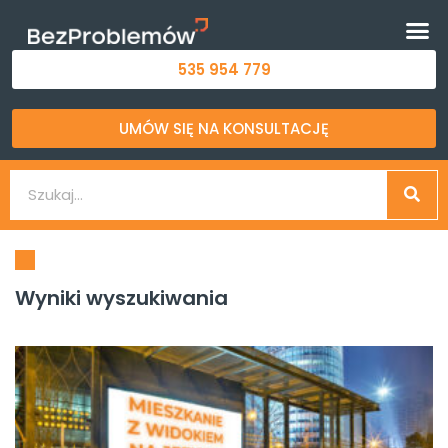
535 954 779
UMÓW SIĘ NA KONSULTACJĘ
Wyniki wyszukiwania