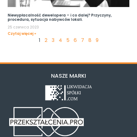
Niewypłacalność dewelopera – i co dalej? Przyczyny,
procedura, sytuacja nabywców lokali.
25 czerwca 2023
Czytaj więcej »
1
2
3
4
5
6
7
8
9
NASZE MARKI