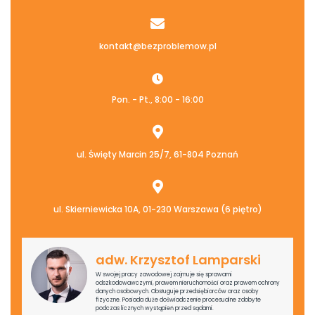
kontakt@bezproblemow.pl
Pon. - Pt., 8:00 - 16:00
ul. Święty Marcin 25/7, 61-804 Poznań
ul. Skierniewicka 10A, 01-230 Warszawa (6 piętro)
adw. Krzysztof Lamparski
W swojej pracy zawodowej zajmuje się sprawami
odszkodowawczymi, prawem nieruchomości oraz prawem ochrony
danych osobowych. Obsługuje przedsiębiorców oraz osoby
fizyczne. Posiada duże doświadczenie procesualne zdobyte
podczas licznych wystąpień przed sądami.